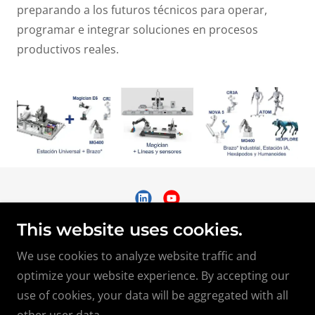
preparando a los futuros técnicos para operar,
programar e integrar soluciones en procesos
productivos reales.
This website uses cookies.
TEK MISIÓN CRÍTICA - SEDE PERÚ
We use cookies to analyze website traffic and
Av. Alberto Alexander 2717, Lince, Lima
optimize your website experience. By accepting our
Teléfono:
+51 (01) 767-1106
use of cookies, your data will be aggregated with all